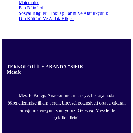
Matematik
Fen Bilimleri
Sosyal Bilgiler – İnkılap Tarihi Ve Atatürkçülük
Din Kültürü Ve Ahlak Bilgisi
TEKNOLOJİ İLE ARANDA "SIFIR"
Mesafe
Mesafe Koleji: Anaokulundan Liseye, her aşamada
öğrencilerimize ilham veren, bireysel potansiyeli ortaya çıkaran
bir eğitim deneyimi sunuyoruz. Geleceği Mesafe ile
şekillendirin!