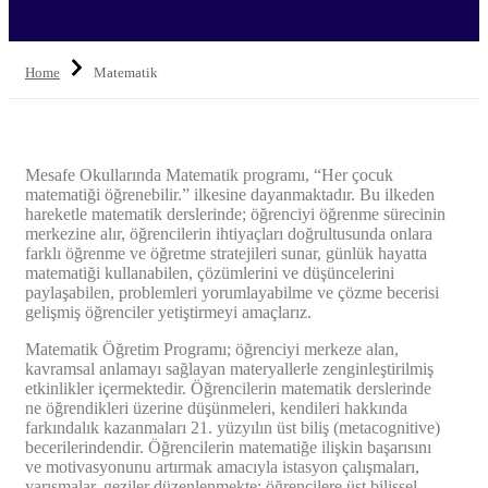
Home
Matematik
Mesafe Okullarında Matematik programı, “Her çocuk
matematiği öğrenebilir.” ilkesine dayanmaktadır. Bu ilkeden
hareketle matematik derslerinde; öğrenciyi öğrenme sürecinin
merkezine alır, öğrencilerin ihtiyaçları doğrultusunda onlara
farklı öğrenme ve öğretme stratejileri sunar, günlük hayatta
matematiği kullanabilen, çözümlerini ve düşüncelerini
paylaşabilen, problemleri yorumlayabilme ve çözme becerisi
gelişmiş öğrenciler yetiştirmeyi amaçlarız.
Matematik Öğretim Programı; öğrenciyi merkeze alan,
kavramsal anlamayı sağlayan materyallerle zenginleştirilmiş
etkinlikler içermektedir. Öğrencilerin matematik derslerinde
ne öğrendikleri üzerine düşünmeleri, kendileri hakkında
farkındalık kazanmaları 21. yüzyılın üst biliş (metacognitive)
becerilerindendir. Öğrencilerin matematiğe ilişkin başarısını
ve motivasyonunu artırmak amacıyla istasyon çalışmaları,
yarışmalar, geziler düzenlenmekte; öğrencilere üst bilişsel