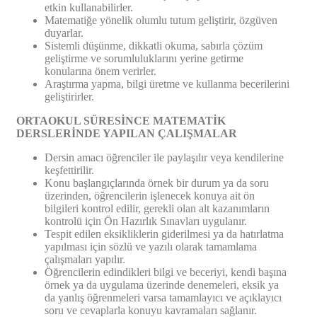
etkin kullanabilirler.
Matematiğe yönelik olumlu tutum geliştirir, özgüven
duyarlar.
Sistemli düşünme, dikkatli okuma, sabırla çözüm
geliştirme ve sorumluluklarını yerine getirme
konularına önem verirler.
Araştırma yapma, bilgi üretme ve kullanma becerilerini
geliştirirler.
ORTAOKUL SÜRESİNCE MATEMATİK
DERSLERİNDE YAPILAN ÇALIŞMALAR
Dersin amacı öğrenciler ile paylaşılır veya kendilerine
keşfettirilir.
Konu başlangıçlarında örnek bir durum ya da soru
üzerinden, öğrencilerin işlenecek konuya ait ön
bilgileri kontrol edilir, gerekli olan alt kazanımların
kontrolü için Ön Hazırlık Sınavları uygulanır.
Tespit edilen eksikliklerin giderilmesi ya da hatırlatma
yapılması için sözlü ve yazılı olarak tamamlama
çalışmaları yapılır.
Öğrencilerin edindikleri bilgi ve beceriyi, kendi başına
örnek ya da uygulama üzerinde denemeleri, eksik ya
da yanlış öğrenmeleri varsa tamamlayıcı ve açıklayıcı
soru ve cevaplarla konuyu kavramaları sağlanır.