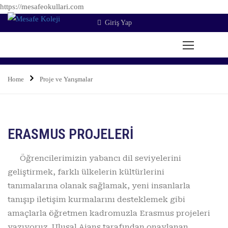
https://mesafeokullari.com
Giriş Yap
Proje ve Yarışmalar
Home
Proje ve Yarışmalar
ERASMUS PROJELERİ
Öğrencilerimizin yabancı dil seviyelerini
geliştirmek, farklı ülkelerin kültürlerini
tanımalarına olanak sağlamak, yeni insanlarla
tanışıp iletişim kurmalarını desteklemek gibi
amaçlarla öğretmen kadromuzla Erasmus projeleri
yazıyoruz. Ulusal Ajans tarafından onaylanan