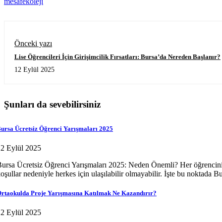
mesafekoleji
Önceki yazı
Lise Öğrencileri İçin Girişimcilik Fırsatları: Bursa’da Nereden Başlanır?
12 Eylül 2025
Şunları da sevebilirsiniz
ursa Ücretsiz Öğrenci Yarışmaları 2025
2 Eylül 2025
ursa Ücretsiz Öğrenci Yarışmaları 2025: Neden Önemli? Her öğrencinin ilg
oşullar nedeniyle herkes için ulaşılabilir olmayabilir. İşte bu noktada 
rtaokulda Proje Yarışmasına Katılmak Ne Kazandırır?
2 Eylül 2025