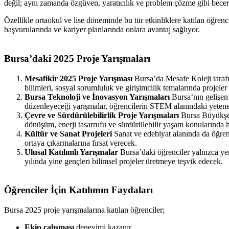
değil; aynı zamanda özgüven, yaratıcılık ve problem çözme gibi becerile
Özellikle ortaokul ve lise döneminde bu tür etkinliklere katılan öğrenc
başvurularında ve kariyer planlarında onlara avantaj sağlıyor.
Bursa’daki 2025 Proje Yarışmaları
Mesafikir 2025 Proje Yarışması
Bursa’da Mesafe Koleji tarafınd
bilimleri, sosyal sorumluluk ve girişimcilik temalarında projeler
Bursa Teknoloji ve İnovasyon Yarışmaları
Bursa’nın gelişen 
düzenleyeceği yarışmalar, öğrencilerin STEM alanındaki yetenek
Çevre ve Sürdürülebilirlik Proje Yarışmaları
Bursa Büyükşehi
dönüşüm, enerji tasarrufu ve sürdürülebilir yaşam konularında h
Kültür ve Sanat Projeleri
Sanat ve edebiyat alanında da öğrenc
ortaya çıkarmalarına fırsat verecek.
Ulusal Katılımlı Yarışmalar
Bursa’daki öğrenciler yalnızca yer
yılında yine gençleri bilimsel projeler üretmeye teşvik edecek.
Öğrenciler İçin Katılımın Faydaları
Bursa 2025 proje yarışmalarına katılan öğrenciler;
Ekip çalışması
deneyimi kazanır,