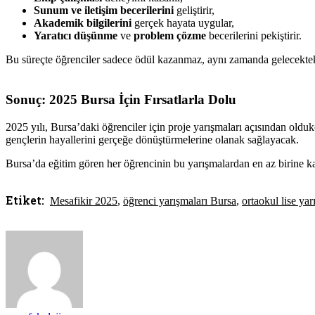
Sunum ve iletişim becerilerini
geliştirir,
Akademik bilgilerini
gerçek hayata uygular,
Yaratıcı düşünme
ve
problem çözme
becerilerini pekiştirir.
Bu süreçte öğrenciler sadece ödül kazanmaz, aynı zamanda gelecekteki e
Sonuç: 2025 Bursa İçin Fırsatlarla Dolu
2025 yılı, Bursa’daki öğrenciler için proje yarışmaları açısından old
gençlerin hayallerini gerçeğe dönüştürmelerine olanak sağlayacak.
Bursa’da eğitim gören her öğrencinin bu yarışmalardan en az birine katı
Etiket:
Mesafikir 2025
,
öğrenci yarışmaları Bursa
,
ortaokul lise yar