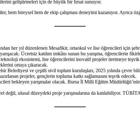
rini geliştirmeleri için de büyük bir fırsat sunuyor.
iler, hem bireysel hem de ekip çalışması deneyimi kazanıyor. Ayrıca özge
an her yıl düzenlenen Mesafikir, ortaokul ve lise öğrencileri için şehrin
 yarışacak. Ücretsiz katılım imkânı sunan bu yarışma, öğrencilerin fikirl
teknoloji ekosistemi, lise öğrencilerini inovatif projeler üretmeye teşvi
lerini ortaya çıkaracak.
r Belediyesi ve çeşitli sivil toplum kuruluşları, 2025 yılında çevre bil
azırlanan projeler, gençlerin topluma katkı sağlamasını teşvik edecek.
ileri bekleyen yarışmalar olacak. Bursa İl Milli Eğitim Müdürlüğü’nün d
el değil, ulusal düzeydeki proje yarışmalarına da katılabiliyor. TÜBİTA