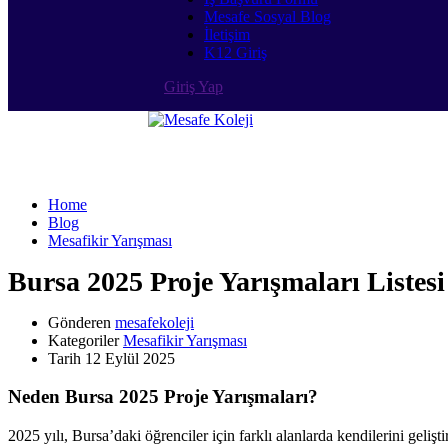
Mesafe Sosyal Blog
İletişim
K12 Giriş
Giriş Yap
Mesafikir Yarışması
Home
Blog
Mesafikir Yarışması
Bursa 2025 Proje Yarışmaları Listesi
Gönderen
mesafekoleji
Kategoriler
Mesafikir Yarışması
Tarih
12 Eylül 2025
Neden Bursa 2025 Proje Yarışmaları?
2025 yılı, Bursa’daki öğrenciler için farklı alanlarda kendilerini gelişt