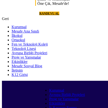
Öne Çık, Mesafe'de!
RANDEVU AL
Geri
Kurumsal
Mesafe Ana Sınıfı
İlkokul
Ortaokul
Fen ve Teknoloji Koleji
Teknoloji Lisesi
Avrupa Birliği Projeleri
Proje ve Yarışmalar
Etkinlikler
Mesafe Sosyal Blog
İletişim
K12 Girişi
Kurumsal
Avrupa Birliği Projeleri
Proje ve Yarışmalar
Etkinlikler
İş Başvuru Formu