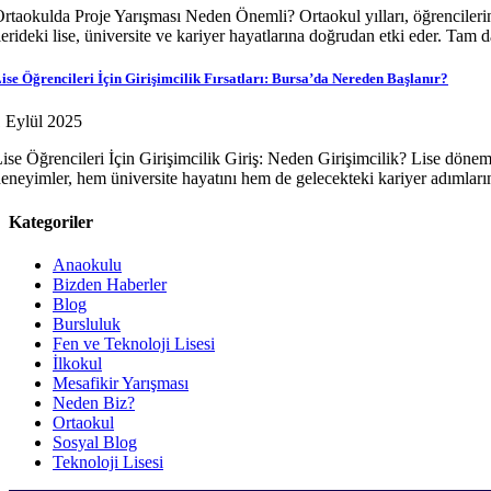
rtaokulda Proje Yarışması Neden Önemli? Ortaokul yılları, öğrencilerin 
lerideki lise, üniversite ve kariyer hayatlarına doğrudan etki eder. Ta
ise Öğrencileri İçin Girişimcilik Fırsatları: Bursa’da Nereden Başlanır?
 Eylül 2025
ise Öğrencileri İçin Girişimcilik Giriş: Neden Girişimcilik? Lise dönemi
eneyimler, hem üniversite hayatını hem de gelecekteki kariyer adımların
Kategoriler
Anaokulu
Bizden Haberler
Blog
Bursluluk
Fen ve Teknoloji Lisesi
İlkokul
Mesafikir Yarışması
Neden Biz?
Ortaokul
Sosyal Blog
Teknoloji Lisesi