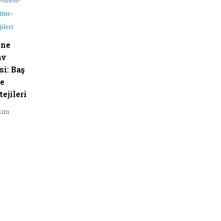
ine
av
si: Baş
e
tejileri
kim