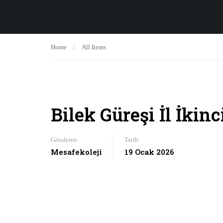
Home
All Items
Bilek Güreşi İl İkinc
Gönderen
Tarih
Mesafekoleji
19 Ocak 2026