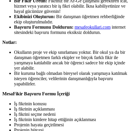
Bir Fikir Üretin:
Fikriniz bir Ar-Ge çalışması gerektiren icat,
hizmet veya yaratıcı bir iş fikri olabilir. İkna kabiliyetinize ve
hayal gücünüze güvenin!
Ekibinizi Oluşturun:
Bir danışman öğretmen rehberliğinde
ekip oluşturulmalıdır.
Başvuru Formunu Doldurun:
mesafeokullari.com
internet
sitesindeki başvuru formunu eksiksiz doldurun.
Notlar:
Okulların proje ve ekip sınırlaması yoktur. Bir okul ya da bir
danışman öğretmen farklı ekipler ve birçok farklı fikir ile
yarışmaya katılabilir ancak bir öğrenci sadece bir ekip içinde
yer alabilir.
Bir kuruma bağlı olmadan bireysel olarak yarışmaya katılmak
isteyen öğrenciler, velilerinin danışmanlığıyla başvuru
yapabilirler.
MesaFikir Başvuru Formu İçeriği
İş fikrinin konusu
İş fikrinin açıklanması
İş fikrini seçme nedeni
İş fikrinin kimlere hitap ettiğinin açıklanması
Projenin hayata geçirilmesi
Projenin bütçesi