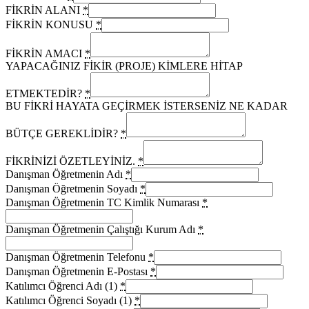
FİKRİN ALANI
*
FİKRİN KONUSU
*
FİKRİN AMACI
*
YAPACAĞINIZ FİKİR (PROJE) KİMLERE HİTAP
ETMEKTEDİR?
*
BU FİKRİ HAYATA GEÇİRMEK İSTERSENİZ NE KADAR
BÜTÇE GEREKLİDİR?
*
FİKRİNİZİ ÖZETLEYİNİZ.
*
Danışman Öğretmenin Adı
*
Danışman Öğretmenin Soyadı
*
Danışman Öğretmenin TC Kimlik Numarası
*
Danışman Öğretmenin Çalıştığı Kurum Adı
*
Danışman Öğretmenin Telefonu
*
Danışman Öğretmenin E-Postası
*
Katılımcı Öğrenci Adı (1)
*
Katılımcı Öğrenci Soyadı (1)
*