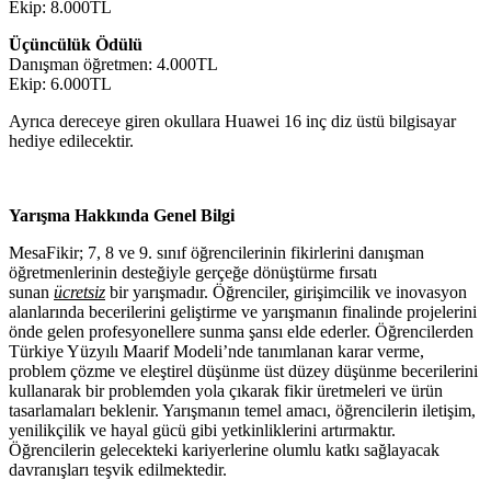
Ekip: 8.000TL
Üçüncülük Ödülü
Danışman öğretmen: 4.000TL
Ekip: 6.000TL
Ayrıca dereceye giren okullara Huawei 16 inç diz üstü bilgisayar
hediye edilecektir.
Yarışma Hakkında Genel Bilgi
MesaFikir; 7, 8 ve 9. sınıf öğrencilerinin fikirlerini danışman
öğretmenlerinin desteğiyle gerçeğe dönüştürme fırsatı
sunan
ücretsiz
bir yarışmadır. Öğrenciler, girişimcilik ve inovasyon
alanlarında becerilerini geliştirme ve yarışmanın finalinde projelerini
önde gelen profesyonellere sunma şansı elde ederler. Öğrencilerden
Türkiye Yüzyılı Maarif Modeli’nde tanımlanan karar verme,
problem çözme ve eleştirel düşünme üst düzey düşünme becerilerini
kullanarak bir problemden yola çıkarak fikir üretmeleri ve ürün
tasarlamaları beklenir. Yarışmanın temel amacı, öğrencilerin iletişim,
yenilikçilik ve hayal gücü gibi yetkinliklerini artırmaktır.
Öğrencilerin gelecekteki kariyerlerine olumlu katkı sağlayacak
davranışları teşvik edilmektedir.