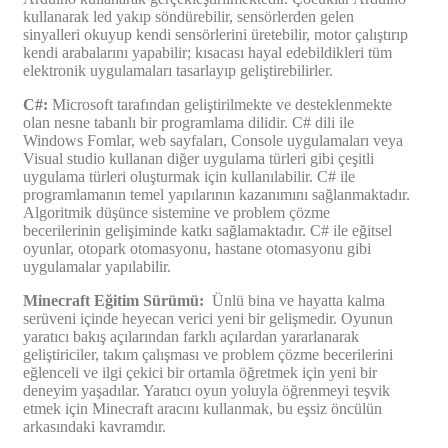
kullanarak led yakıp söndürebilir, sensörlerden gelen
sinyalleri okuyup kendi sensörlerini üretebilir, motor çalıştırıp
kendi arabalarını yapabilir; kısacası hayal edebildikleri tüm
elektronik uygulamaları tasarlayıp geliştirebilirler.
C#:
Microsoft tarafından geliştirilmekte ve desteklenmekte
olan nesne tabanlı bir programlama dilidir. C# dili ile
Windows Fomlar, web sayfaları, Console uygulamaları veya
Visual studio kullanan diğer uygulama türleri gibi çeşitli
uygulama türleri oluşturmak için kullanılabilir. C# ile
programlamanın temel yapılarının kazanımını sağlanmaktadır.
Algoritmik düşünce sistemine ve problem çözme
becerilerinin gelişiminde katkı sağlamaktadır. C# ile eğitsel
oyunlar, otopark otomasyonu, hastane otomasyonu gibi
uygulamalar yapılabilir.
Minecraft Eğitim Sürümü:
Ünlü bina ve hayatta kalma
serüveni içinde heyecan verici yeni bir gelişmedir. Oyunun
yaratıcı bakış açılarından farklı açılardan yararlanarak
geliştiriciler, takım çalışması ve problem çözme becerilerini
eğlenceli ve ilgi çekici bir ortamla öğretmek için yeni bir
deneyim yaşadılar. Yaratıcı oyun yoluyla öğrenmeyi teşvik
etmek için Minecraft aracını kullanmak, bu eşsiz öncülün
arkasındaki kavramdır.