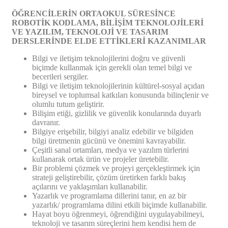
ÖĞRENCİLERİN ORTAOKUL SÜRESİNCE
ROBOTİK KODLAMA, BİLİŞİM TEKNOLOJİLERİ
VE YAZILIM, TEKNOLOJİ VE TASARIM
DERSLERİNDE ELDE ETTİKLERİ KAZANIMLAR
Bilgi ve iletişim teknolojilerini doğru ve güvenli
biçimde kullanmak için gerekli olan temel bilgi ve
becerileri sergiler.
Bilgi ve iletişim teknolojilerinin kültürel-sosyal açıdan
bireysel ve toplumsal katkıları konusunda bilinçlenir ve
olumlu tutum geliştirir.
Bilişim etiği, gizlilik ve güvenlik konularında duyarlı
davranır.
Bilgiye erişebilir, bilgiyi analiz edebilir ve bilgiden
bilgi üretmenin gücünü ve önemini kavrayabilir.
Çeşitli sanal ortamları, medya ve yazılım türlerini
kullanarak ortak ürün ve projeler üretebilir.
Bir problemi çözmek ve projeyi gerçekleştirmek için
strateji geliştirebilir, çözüm üretirken farklı bakış
açılarını ve yaklaşımları kullanabilir.
Yazarlık ve programlama dillerini tanır, en az bir
yazarlık/ programlama dilini etkili biçimde kullanabilir.
Hayat boyu öğrenmeyi, öğrendiğini uygulayabilmeyi,
teknoloji ve tasarım süreçlerini hem kendisi hem de