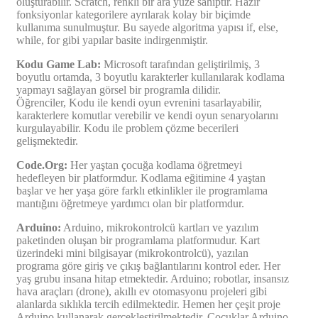
oluşturabilir. Scratch, renkli bir ara yüze sahiptir. Hazır
fonksiyonlar kategorilere ayrılarak kolay bir biçimde
kullanıma sunulmuştur. Bu sayede algoritma yapısı if, else,
while, for gibi yapılar basite indirgenmiştir.
Kodu Game Lab:
Microsoft tarafından geliştirilmiş, 3
boyutlu ortamda, 3 boyutlu karakterler kullanılarak kodlama
yapmayı sağlayan görsel bir programla dilidir.
Öğrenciler, Kodu ile kendi oyun evrenini tasarlayabilir,
karakterlere komutlar verebilir ve kendi oyun senaryolarını
kurgulayabilir. Kodu ile problem çözme becerileri
gelişmektedir.
Code.Org:
Her yaştan çocuğa kodlama öğretmeyi
hedefleyen bir platformdur. Kodlama eğitimine 4 yaştan
başlar ve her yaşa göre farklı etkinlikler ile programlama
mantığını öğretmeye yardımcı olan bir platformdur.
Arduino:
Arduino, mikrokontrolcü kartları ve yazılım
paketinden oluşan bir programlama platformudur. Kart
üzerindeki mini bilgisayar (mikrokontrolcü), yazılan
programa göre giriş ve çıkış bağlantılarını kontrol eder. Her
yaş grubu insana hitap etmektedir. Arduino; robotlar, insansız
hava araçları (drone), akıllı ev otomasyonu projeleri gibi
alanlarda sıklıkla tercih edilmektedir. Hemen her çeşit proje
Arduino kullanarak gerçekleştirilmektedir. Çocuklar Arduino