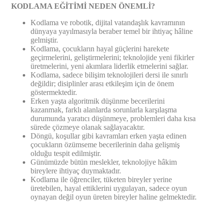
KODLAMA EĞİTİMİ NEDEN ÖNEMLİ?
Kodlama ve robotik, dijital vatandaşlık kavramının
dünyaya yayılmasıyla beraber temel bir ihtiyaç hâline
gelmiştir.
Kodlama, çocukların hayal güçlerini harekete
geçirmelerini, geliştirmelerini; teknolojide yeni fikirler
üretmelerini, yeni akımlara liderlik etmelerini sağlar.
Kodlama, sadece bilişim teknolojileri dersi ile sınırlı
değildir; disiplinler arası etkileşim için de önem
göstermektedir.
Erken yaşta algoritmik düşünme becerilerini
kazanmak, farklı alanlarda sorunlarla karşılaşma
durumunda yaratıcı düşünmeye, problemleri daha kısa
sürede çözmeye olanak sağlayacaktır.
Döngü, koşullar gibi kavramları erken yaşta edinen
çocukların özümseme becerilerinin daha gelişmiş
olduğu tespit edilmiştir.
Günümüzde bütün meslekler, teknolojiye hâkim
bireylere ihtiyaç duymaktadır.
Kodlama ile öğrenciler, tüketen bireyler yerine
üretebilen, hayal ettiklerini uygulayan, sadece oyun
oynayan değil oyun üreten bireyler haline gelmektedir.