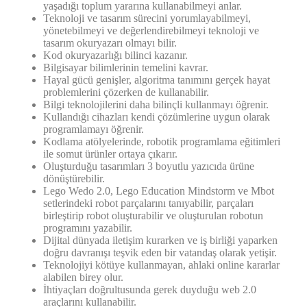
yaşadığı toplum yararına kullanabilmeyi anlar.
Teknoloji ve tasarım sürecini yorumlayabilmeyi,
yönetebilmeyi ve değerlendirebilmeyi teknoloji ve
tasarım okuryazarı olmayı bilir.
Kod okuryazarlığı bilinci kazanır.
Bilgisayar bilimlerinin temelini kavrar.
Hayal gücü genişler, algoritma tanımını gerçek hayat
problemlerini çözerken de kullanabilir.
Bilgi teknolojilerini daha bilinçli kullanmayı öğrenir.
Kullandığı cihazları kendi çözümlerine uygun olarak
programlamayı öğrenir.
Kodlama atölyelerinde, robotik programlama eğitimleri
ile somut ürünler ortaya çıkarır.
Oluşturduğu tasarımları 3 boyutlu yazıcıda ürüne
dönüştürebilir.
Lego Wedo 2.0, Lego Education Mindstorm ve Mbot
setlerindeki robot parçalarını tanıyabilir, parçaları
birleştirip robot oluşturabilir ve oluşturulan robotun
programını yazabilir.
Dijital dünyada iletişim kurarken ve iş birliği yaparken
doğru davranışı teşvik eden bir vatandaş olarak yetişir.
Teknolojiyi kötüye kullanmayan, ahlaki online kararlar
alabilen birey olur.
İhtiyaçları doğrultusunda gerek duyduğu web 2.0
araçlarını kullanabilir.