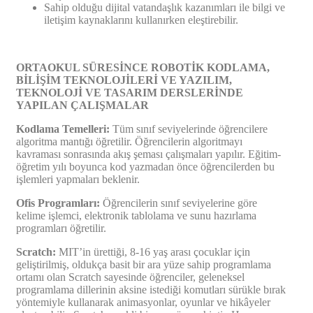
Sahip olduğu dijital vatandaşlık kazanımları ile bilgi ve
iletişim kaynaklarını kullanırken eleştirebilir.
ORTAOKUL SÜRESİNCE ROBOTİK KODLAMA,
BİLİŞİM TEKNOLOJİLERİ VE YAZILIM,
TEKNOLOJİ VE TASARIM DERSLERİNDE
YAPILAN ÇALIŞMALAR
Kodlama Temelleri:
Tüm sınıf seviyelerinde öğrencilere
algoritma mantığı öğretilir. Öğrencilerin algoritmayı
kavraması sonrasında akış şeması çalışmaları yapılır. Eğitim-
öğretim yılı boyunca kod yazmadan önce öğrencilerden bu
işlemleri yapmaları beklenir.
Ofis Programları:
Öğrencilerin sınıf seviyelerine göre
kelime işlemci, elektronik tablolama ve sunu hazırlama
programları öğretilir.
Scratch:
MIT’in ürettiği, 8-16 yaş arası çocuklar için
geliştirilmiş, oldukça basit bir ara yüze sahip programlama
ortamı olan Scratch sayesinde öğrenciler, geleneksel
programlama dillerinin aksine istediği komutları sürükle bırak
yöntemiyle kullanarak animasyonlar, oyunlar ve hikâyeler