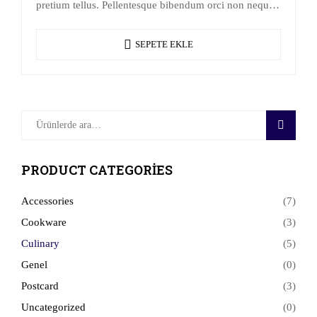
pretium tellus. Pellentesque bibendum orci non neque
semper, quis semper nulla laoreet.
SEPETE EKLE
ARA
PRODUCT CATEGORIES
Accessories
(7)
Cookware
(3)
Culinary
(5)
Genel
(0)
Postcard
(3)
Uncategorized
(0)