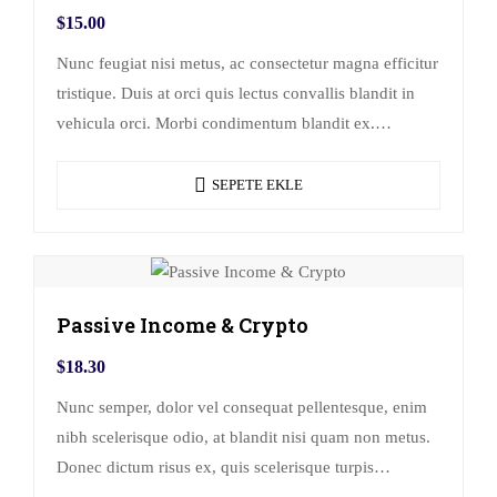
$
15.00
Nunc feugiat nisi metus, ac consectetur magna efficitur
tristique. Duis at orci quis lectus convallis blandit in
vehicula orci. Morbi condimentum blandit ex.
Suspendisse vehicula feugiat augue, euismod
placerat…
SEPETE EKLE
Passive Income & Crypto
$
18.30
Nunc semper, dolor vel consequat pellentesque, enim
nibh scelerisque odio, at blandit nisi quam non metus.
Donec dictum risus ex, quis scelerisque turpis