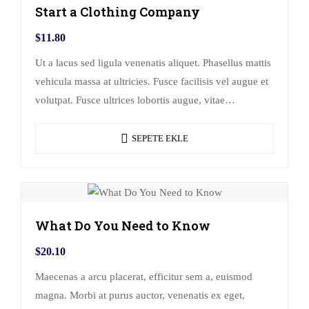
Start a Clothing Company
$
11.80
Ut a lacus sed ligula venenatis aliquet. Phasellus mattis
vehicula massa at ultricies. Fusce facilisis vel augue et
volutpat. Fusce ultrices lobortis augue, vitae
pellentesque felis. In ipsum leo,…
SEPETE EKLE
What Do You Need to Know
$
20.10
Maecenas a arcu placerat, efficitur sem a, euismod
magna. Morbi at purus auctor, venenatis ex eget,