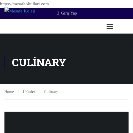
https://mesafeokullari.com
Giriş Yap
CULINARY
Home
Ürünler
Culinary