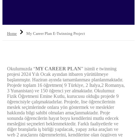
Home
My Career Plan E-Twinning Project
Okulumuzda “
MY CAREER PLAN
” isimli e twinning
projesi 2024 Yılı Ocak ayından itibaren yürütülmeye
başlanmıştır. Haziran ayında tamamlanması planlanmaktadır.
Projede toplam 16 öğretmen( 9 Türkiye, 2 İtalya,2 Romanya,
3 Yunanistan) ve 150 öğrenci yer almaktadır. Okulumuz
Fizik Öğretmeni Emine Kutlu, kurucusu olduğu projede 9
öğrencisiyle çalışmaktadırlar. Projede, lise öğrencilerinin
meslek seçimlerinde onlara yön göstermek ve meslekler
hakkında bilgi sahibi olmaları amaçlanmaktadır. Proje
sonunda öğrencilerin hayat boyu kendilerini mutlu edecek
mesleğini seçmeleri beklenmektedir. Farklı faaliyetlerle ve
diğer branşlarla iş birliği yapılacak, yapay zeka araçları ve
web 2 araçlarını öğrenmelerini, kendilerine olan özgüven ve