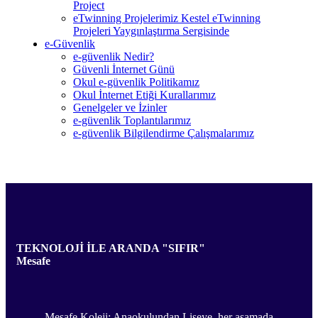
Project
eTwinning Projelerimiz Kestel eTwinning
Projeleri Yaygınlaştırma Sergisinde
e-Güvenlik
e-güvenlik Nedir?
Güvenli İnternet Günü
Okul e-güvenlik Politikamız
Okul İnternet Etiği Kurallarımız
Genelgeler ve İzinler
e-güvenlik Toplantılarımız
e-güvenlik Bilgilendirme Çalışmalarımız
TEKNOLOJİ İLE ARANDA "SIFIR"
Mesafe
Mesafe Koleji: Anaokulundan Liseye, her aşamada