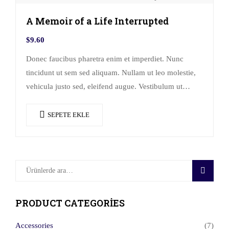
A Memoir of a Life Interrupted
$
9.60
Donec faucibus pharetra enim et imperdiet. Nunc
tincidunt ut sem sed aliquam. Nullam ut leo molestie,
vehicula justo sed, eleifend augue. Vestibulum ut
scelerisque magna. Aenean in odio congue,…
SEPETE EKLE
ARA
PRODUCT CATEGORIES
Accessories
(7)